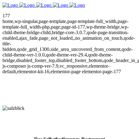
177
home,wp-singular,page-template,page-template-full_width,page-
template-full_width-php,page,page-id-177,wp-theme-bridge,wp-
child-theme-bridge-child,bridge-core-3.0.7,qode-page-transition-
enabled,ajax_fade,page_not_loaded,,no_animation_on_touch,qode-
title-
hidden,qode_grid_1300,side_area_uncovered_from_content,qode-
child-theme-ver-1.0.0,qode-theme-ver-29.4,qode-theme-
bridge,disabled_footer_top,disabled_footer_bottom,qode_header_in_
js-composer js-comp-ver-7.9,vc_responsive,elementor-
default,elementor-kit-16,elementor-page elementor-page-177